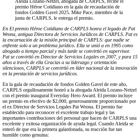
Aleida Lozano-Netzel, abogada de CARPLS, recibe el
premio Héroe Cotidiano en la gala de recaudación de
fondos Golden Gavel 2025. Mike Pace, miembro de la
junta de CARPLS, le entrega el premio.
En
El premio Héroe Cotidiano de CARPLS honra el legado de Pat
Wrona, antigua Directora de Servicios Jurídicos de CARPLS.
Pat
es
la encarnación de la misión principal de CARPLS: que nadie se
enfrente solo a un problema jurídico. Ella
se unió a
en 1995
como
abogado a tiempo parcial y más tarde se convirtió en supervisor.
Pat
se convirtió en
Director de Servicios Legales
en 2007, y para
15
años
a través de ella
Gracias a su liderazgo y orientación
silenciosos, CARPLS se convirtió en líder nacional de la innovación
en la prestación de servicios jurídicos.
En la gala de recaudación de fondos Golden Gavel de este año,
CARPLS orgullosamente honró a la abogada Aleida Lozano-Netzel
con el premio inaugural Everyday Hero Award. El premio incluye
un premio en efectivo de $2,000, generosamente proporcionado por
el ex Director de Servicios Legales Pat Wrona. El premio fue
establecido para reconocer el excelente trabajo legal y las
importantes contribuciones del personal que hacen de CARPLS una
excelente y exitosa organización de ayuda legal. Cuando Aleida se
enteró de que era la primera galardonada, su reacción fue tan
humilde como genuina: