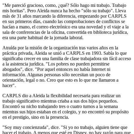
"Me pareció gracioso, como, ¿qué? Sólo hago mi trabajo. Trabajo
mis horitas". Pero Aleida nunca ha hecho "sólo su trabajo". Lleva
más de 31 años marcando la diferencia, empezando por CARPLS
en sus primeros días, cuando las comprobaciones de conflictos se
hacían a mano, el correo electrónico era una novedad y el viaje a la
sala de conferencias de la oficina, convertida en biblioteca jurídica,
era una parte habitual de la jornada laboral.
Atraída por la misión de la organización tras varios años en la
práctica privada, Aleida se unió a CARPLS en 1993. Sabía lo que
significaba crecer en una familia de clase trabajadora sin fácil acceso
a la asistencia jurídica. "Los pobres no pueden permitirse
abogados", dice. "Por aquel entonces no había Internet ni
información. Algunas personas sólo necesitan un poco de
orientación, legal o no. Creo que esto es lo que me llamaron a
hacer".
CARPLS dio a Aleida la flexibilidad necesaria para realizar un
trabajo significativo mientras criaba a sus dos hijos pequeños.
Encontró su nicho trabajando tres o cuatro turnos a la semana
mientras sus hijos estaban en el colegio, y no encontró su propósito
en el prestigio, sino en la presencia.
"Soy muy concienzuda", dice. "Si yo no trabajo, alguien tiene que
hacer el trabajo. A menos que esté en Disney, no hay razón para que